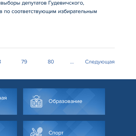
 выборы депутатов Гудевичского,
ов по соответствующим избирательным
8
79
80
...
Следующая
ная
Образование
Спорт