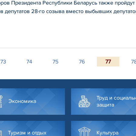
оров Президента Республики Беларусь также пройдут
ов депутатов 28-го созыва вместо выбывших депутат
73
74
75
76
77
7
Труд и социаль
Экономика
защита
Туризм и отдых
Культура