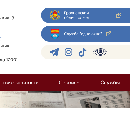
Гродненский
облисполком
нина, 3
Служба "одно окно"
9
ник -
до 17.00)
ствие занятости
Сервисы
Службы