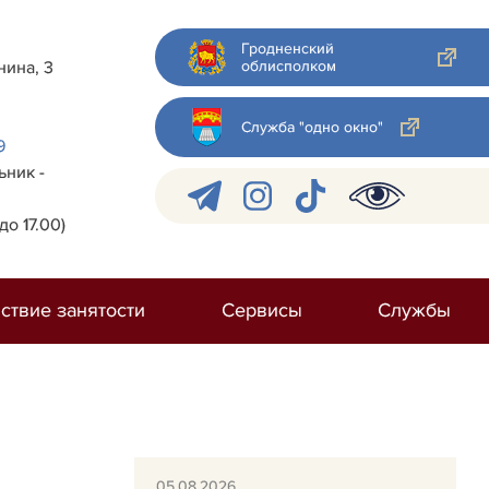
Гродненский
облисполком
нина, 3
Служба "одно окно"
9
ник -
до 17.00)
ствие занятости
Сервисы
Службы
05.08.2026