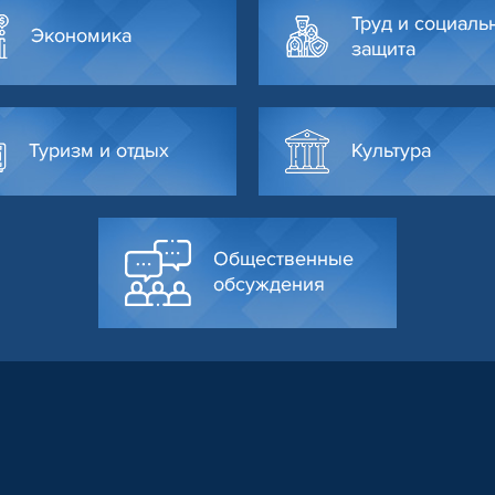
Труд и социаль
Экономика
защита
Туризм и отдых
Культура
Общественные
обсуждения