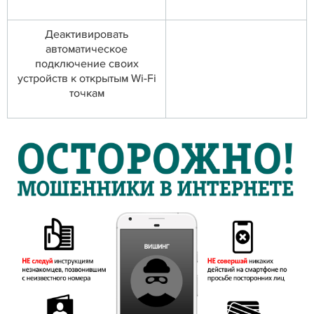
Деактивировать
автоматическое
подключение своих
устройств к открытым Wi-Fi
точкам