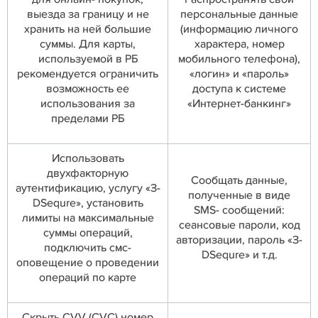
выезда за границу и не
персональные данные
хранить на ней большие
(информацию личного
суммы. Для карты,
характера, номер
используемой в РБ
мобильного телефона),
рекомендуется ограничить
«логин» и «пароль»
возможность ее
доступа к системе
использования за
«Интернет-банкинг»
пределами РБ
Использовать
двухфакторную
Сообщать данные,
аутентификацию, услугу «З-
полученные в виде
DSequre», установить
SMS- сообщений:
лимиты на максимальные
сеансовые пароли, код
суммы операций,
авторизации, пароль «З-
подключить смс-
DSequre» и т.д.
оповещение о проведении
операций по карте
Скрыть CVV (CVC) номер