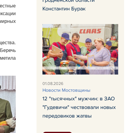
вестные
Константин Бурак
ксации
 мирных
щества.
 Беречь
тметила
01.08.2026
Новости Мостовщины
12 "тысячных" мужчин: в ЗАО
"Гудевичи" чествовали новых
передовиков жатвы