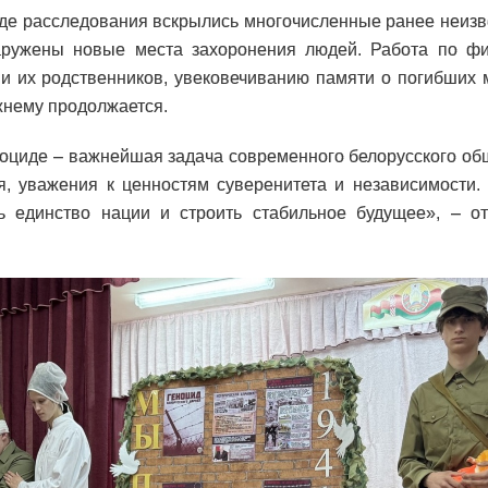
ходе расследования вскрылись многочисленные ранее неиз
аружены новые места захоронения людей. Работа по фи
и их родственников, увековечиванию памяти о погибших
жнему продолжается.
ноциде – важнейшая задача современного белорусского об
я, уважения к ценностям суверенитета и независимости.
ь единство нации и строить стабильное будущее», – о