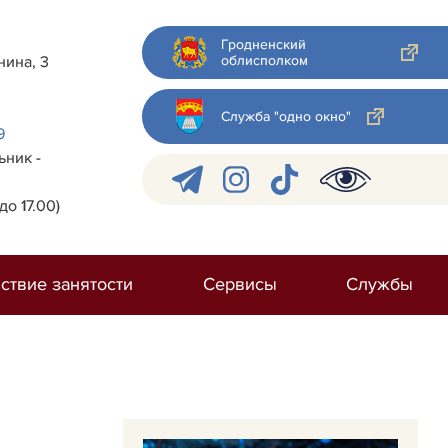
Гродненский
облисполком
нина, 3
Служба "одно окно"
9
ник -
до 17.00)
ствие занятости
Сервисы
Службы