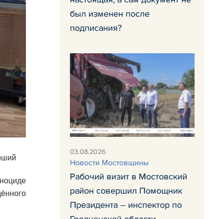
был изменен после
подписания?
03.08.2026
рший
Новости Мостовщины
Рабочий визит в Мостовский
еноциде
район совершил Помощник
ённого
Президента – инспектор по
Гродненской области