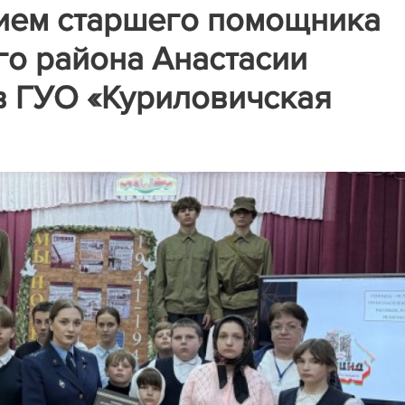
тием старшего помощника
о района Анастасии
в ГУО «Куриловичская