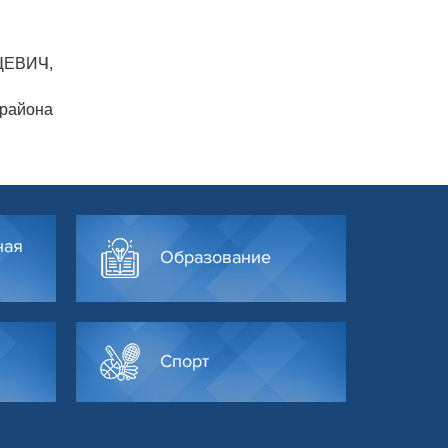
ЦЕВИЧ,
 района
ная
Образование
Спорт