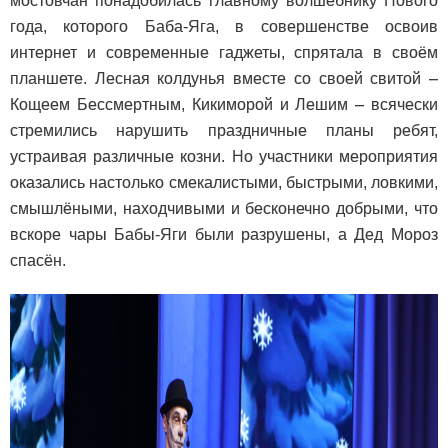
мостовчан понадобилась главному волшебнику Нового
года, которого Баба-Яга, в совершенстве освоив
интернет и современные гаджеты, спрятала в своём
планшете. Лесная колдунья вместе со своей свитой –
Кощеем Бессмертным, Кикиморой и Лешим – всячески
стремились нарушить праздничные планы ребят,
устраивая различные козни. Но участники мероприятия
оказались настолько смекалистыми, быстрыми, ловкими,
смышлёными, находчивыми и бесконечно добрыми, что
вскоре чары Бабы-Яги были разрушены, а Дед Мороз
спасён.