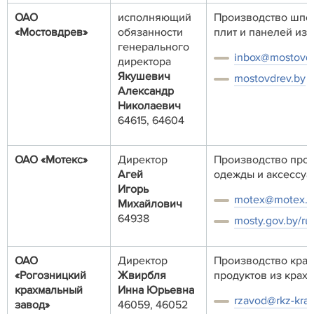
ОАО
исполняющий
Производство шпо
«Мостовдрев»
обязанности
плит и панелей из 
генерального
inbox@mostovdr
директора
Якушевич
mostovdrev.by
Александр
Николаевич
64615, 64604
ОАО «Мотекс»
Директор
Производство про
Агей
одежды и аксессуа
Игорь
motex@motex.da
Михайлович
64938
mosty.gov.by/ru
ОАО
Директор
Производство крах
«Рогозницкий
Жвирбля
продуктов из крах
крахмальный
Инна Юрьевна
rzavod@rkz-kra
завод»
46059, 46052