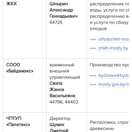
ЖКХ
Шнырин
распределение пар
Александр
воды, услуги по сб
Геннадьевич
распределению вод
64725
и услуги по сбору
отходов
info@zhkh-most
zhkh-mosty.by
СООО
временный
Производство про
«Байдимэкс»
внешний
bydimex@bydime
управляющий
Свита
mosty.gov.by/ru
Жанна
Васильевна
44796, 44402
ЧПТУП
Директор
Распиловка, строга
«Палетэкс»
Шумик
древесины
Дмитрий