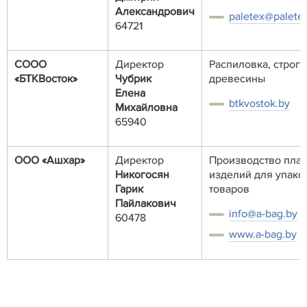
Александрович
paletex@paletex
64721
СООО
Директор
Распиловка, строга
«БТКВосток»
Чубрик
древесины
Елена
btkvostok.by
Михайловна
65940
ООО «Ашхар»
Директор
Производство пла
Никогосян
изделий для упак
Гарик
товаров
Пайлакович
info@a-bag.by
60478
www.a-bag.by