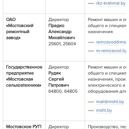
rkz-krahmal.by
ОАО
Директор
Ремонт машин и о
«Мостовский
Предко
общего и специаль
ремонтный
Александр
назначения
завод»
Михайлович
remzavod@mail.
25601, 25604
m-remzavod.by
Государственное
Директор
Ремонт машин и о
предприятие
Рудяк
общего и специаль
«Мостовская
Сергей
назначения, произ
сельхозтехника»
Петрович
электрического и 
64800, 64805
оборудования для
mail@msht.by
msht.by
Мостовское РУП
Директор
Производство, пер