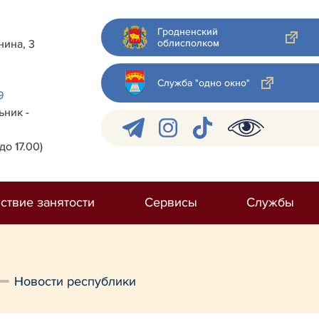
Гродненский
облисполком
нина, 3
Служба "одно окно"
9
ник -
до 17.00)
ствие занятости
Сервисы
Службы
Новости республики