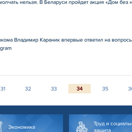
молчать нельзя. В Беларуси пройдет акция «Дом без 
кома Владимир Караник впервые ответил на вопрос
agram
31
32
33
34
35
3
Труд и социаль
Экономика
защита