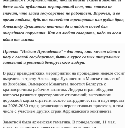
общается с журналистами, подписывает указы и законы. И
даже когда публичных мероприятий нет, это совсем не
значит, что глава государства не работает. Впрочем, и во
время отдыха, будь то хоккейная тренировка или рубка дров,
Александр Лукашенко нет-нет да и найдет повод для
очередного поручения. Как он любит говорить, надо во всем
идти от жизни.
Проект "Неделя Президента" - для тех, кто хочет идти в
ногу с главой государства, быть в курсе самых актуальных
заявлений и решений белорусского лидера.
В ряду президентских мероприятий на прошедшей неделе стоит
выделить встречу Александра Лукашенко в Минске с коллегой
из Зимбабве. Эммерсон Мнангагва посетил Беларусь с
краткосрочным рабочим визитом. Лидеры стран обсудили
вопросы развития двусторонних отношений; выполнение
дорожной карты стратегического сотрудничества и партнерства
на 2026-2030 годы; реализацию перспективных проектов, в том
числе с участием других стран Африканского континента.
Заметной была армейская тематика. В понедельник, 11 мая,
глава государства провел совещание по вопросам