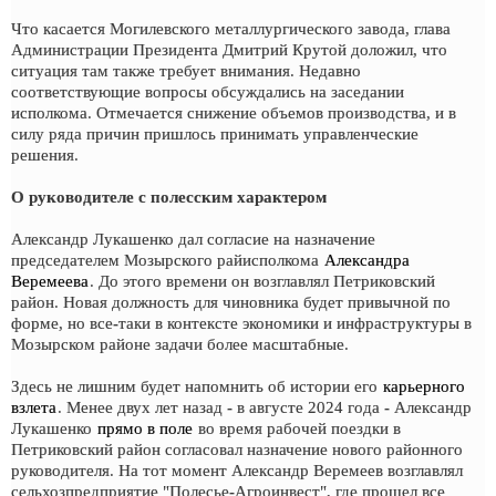
Что касается Могилевского металлургического завода, глава
Администрации Президента Дмитрий Крутой доложил, что
ситуация там также требует внимания. Недавно
соответствующие вопросы обсуждались на заседании
исполкома. Отмечается снижение объемов производства, и в
силу ряда причин пришлось принимать управленческие
решения.
О руководителе с полесским характером
Александр Лукашенко дал согласие на назначение
председателем Мозырского райисполкома
Александра
Веремеева
. До этого времени он возглавлял Петриковский
район. Новая должность для чиновника будет привычной по
форме, но все-таки в контексте экономики и инфраструктуры в
Мозырском районе задачи более масштабные.
Здесь не лишним будет напомнить об истории его
карьерного
взлета
. Менее двух лет назад - в августе 2024 года - Александр
Лукашенко
прямо в поле
во время рабочей поездки в
Петриковский район согласовал назначение нового районного
руководителя. На тот момент Александр Веремеев возглавлял
сельхозпредприятие "Полесье-Агроинвест", где прошел все