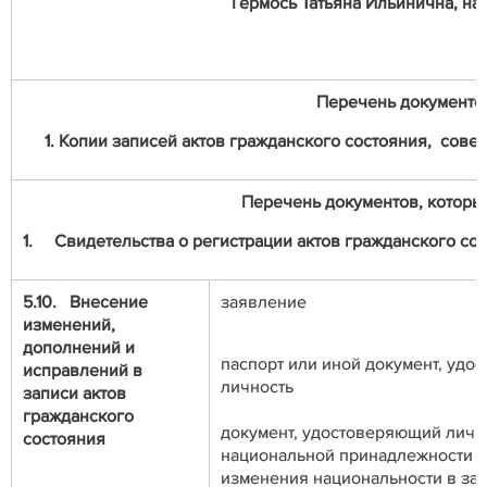
Гермось Татьяна Ильинична, нач
Перечень документо
1. Копии записей актов гражданского состояния,
совер
Перечень документов, которые
1.
Свидетельства о регистрации актов гражданского со
5.10. Внесение
заявление
изменений,
дополнений и
паспорт или иной документ, уд
исправлений в
личность
записи актов
гражданского
документ, удостоверяющий лично
состояния
национальной принадлежности –
изменения национальности в зап