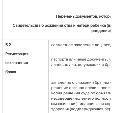
Перечень документов, которые
Свидетельства о рождении отца и матери ребенка (д
рождении),
5.2.
совместное заявление лиц, всту
Регистрация
паспорта или иные документы, 
заключения
личность лиц, вступающих в бра
брака
заявление о снижении брачного 
решение органов опеки и попеч
копия решения суда об объявле
несовершеннолетнего полность
(эмансипация), медицинская спр
здоровья (подтверждающая бере