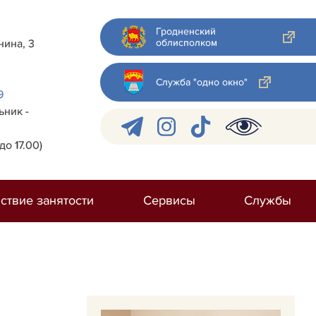
Гродненский
облисполком
нина, 3
Служба "одно окно"
9
ник -
до 17.00)
ствие занятости
Сервисы
Службы