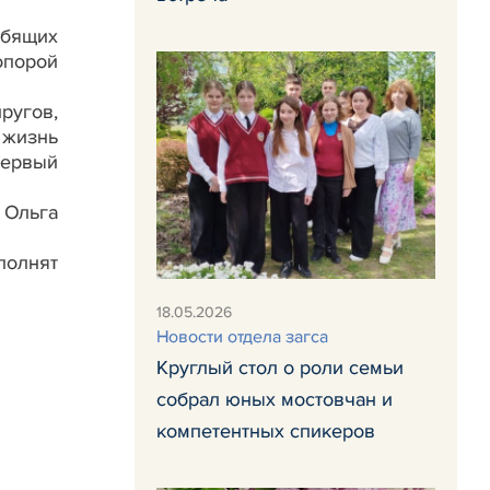
юбящих
опорой
ругов,
 жизнь
первый
 Ольга
полнят
18.05.2026
Новости отдела загса
Круглый стол о роли семьи
собрал юных мостовчан и
компетентных спикеров