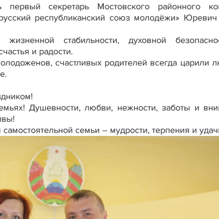
ь первый секретарь Мостовского районного ко
русский республиканский союз молодёжи» Юревич
 жизненной стабильности, духовной безопасно
частья и радости.
олодоженов, счастливых родителей всегда царили л
ье.
здником!
емьях! Душевности, любви, нежности, заботы и вни
ивы!
я самостоятельной семьи – мудрости, терпения и удач