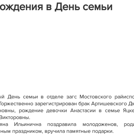
рождения в День семьи
й День семьи в отделе загс Мостовского райисп
Торжественно зарегистрирован брак Артишевского Д
новны, рождение девочки Анастасии в семье Яцк
 Викторовны.
ьяна Ильинична поздравила молодоженов, роди
ным праздником, вручила памятные подарки.