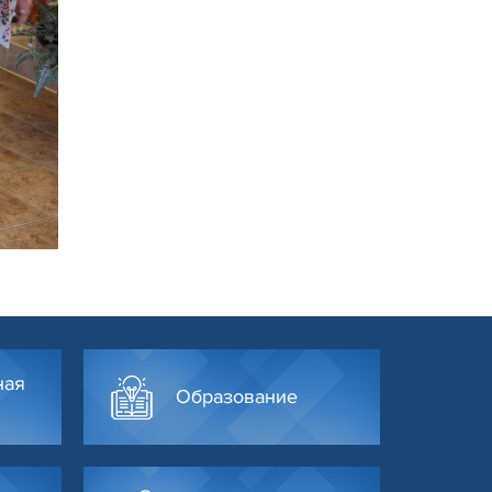
ная
Образование