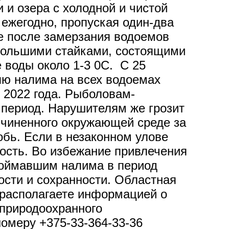
 и озера с холодной и чистой
 ежегодно, пропуская один-два
ре после замерзания водоемов
ебольшими стайками, состоящими
 воды около 1-3 0С. С 25
лю налима на всех водоемах
 2022 года. Рыболовам-
 период. Нарушителям же грозит
ичиненного окружающей среде за
бь. Если в незаконном улове
ность. Во избежание привлечения
поймавшим налима в период
ости и сохранности. Областная
 располагаете информацией о
природоохранного
номеру +375-33-364-33-36