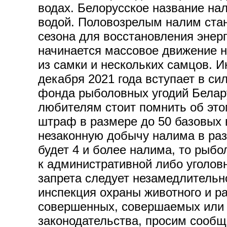
водах. Белорусское название нал
водой. Половозрелым налим стано
сезона для восстановления энер
начинается массовое движение 
из самки и нескольких самцов. И
декабря 2021 года вступает в с
фонда рыболовных угодий Белару
любителям стоит помнить об это
штраф в размере до 50 базовых 
незаконную добычу налима в раз
будет 4 и более налима, то рыбо
к административной либо уголов
запрета следует незамедлительно
инспекция охраны животного и р
совершенных, совершаемых или 
законодательства, просим сообщ