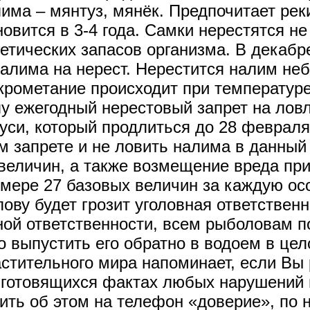
има – мянтуз, мянёк. Предпочитает реки
вится в 3-4 года. Самки нерестятся не
гетических запасов организма. В декаб
налима на нерест. Нерестится налим н
крометание происходит при температуре
илу ежегодный нерестовый запрет на лов
си, который продлиться до 28 февраля
м запрете и не ловить налима в данный
величин, а также возмещение вреда пр
мере 27 базовых величин за каждую осо
лову будет грозит уголовная ответствен
ной ответственности, всем рыболовам 
 выпустить его обратно в водоем в цел
астительного мира напоминает, если Вы
готовящихся фактах любых нарушений 
ить об этом на телефон «доверие», по 