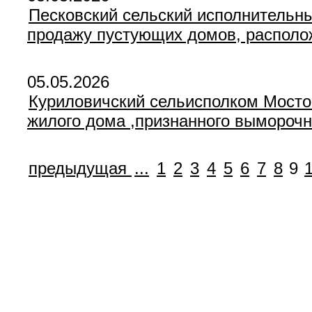
Песковский сельский исполнительны
продажу пустующих домов, располож
05.05.2026
Куриловичский сельисполком Мостов
жилого дома ,признанного выморочн
предыдущая
...
1
2
3
4
5
6
7
8
9