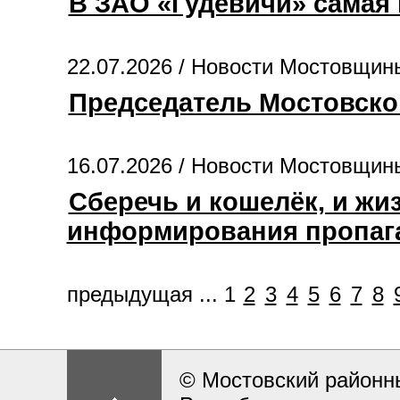
В ЗАО «Гудевичи» самая
22.07.2026 /
Новости Мостовщин
Председатель Мостовско
16.07.2026 /
Новости Мостовщин
Сберечь и кошелёк, и жи
информирования пропага
предыдущая
...
1
2
3
4
5
6
7
8
© Мостовский районн