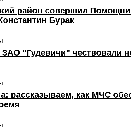
ский район совершил Помощник
Константин Бурак
ы
в ЗАО "Гудевичи" чествовали 
ы
ча: рассказываем, как МЧС об
время
ы