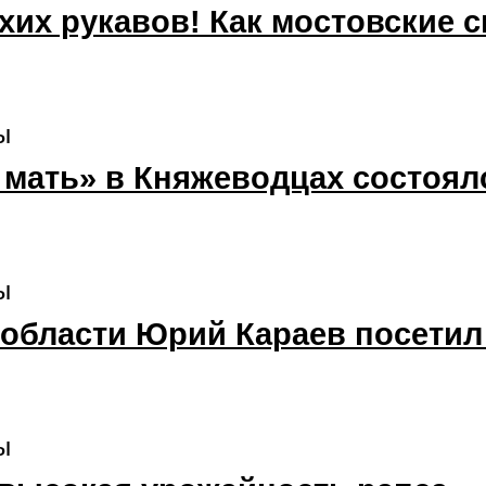
ухих рукавов! Как мостовские 
ы
мать» в Княжеводцах состоялс
ы
 области Юрий Караев посети
ы