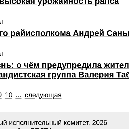
 высокая урожайность рапса
ы
го райисполкома Андрей Сань
ы
знь: о чём предупредила жите
ндистская группа Валерия Та
9
10
...
следующая
ый исполнительный комитет, 2026