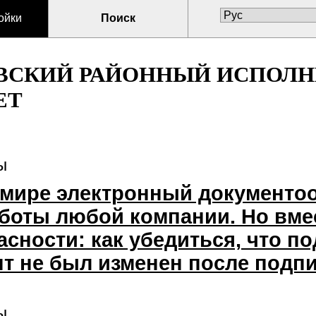
ойки
Поиск
ВСКИЙ РАЙОННЫЙ ИСПОЛ
ЕТ
ы
мире электронный документоо
боты любой компании. Но вмес
асности: как убедиться, что п
нт не был изменен после подп
ы