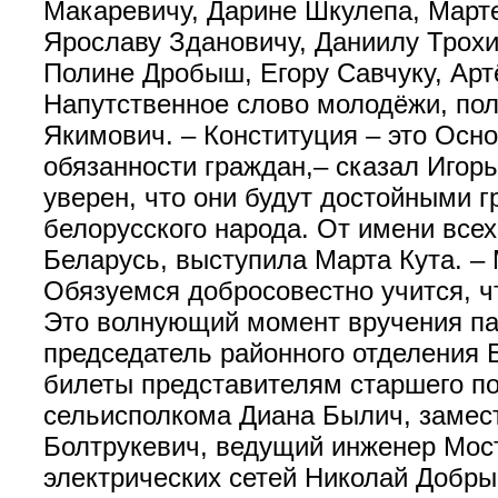
Макаревичу, Дарине Шкулепа, Март
Ярославу Здановичу, Даниилу Трох
Полине Дробыш, Егору Савчуку, Арт
Напутственное слово молодёжи, пол
Якимович. – Конституция – это Осн
обязанности граждан,– сказал Игор
уверен, что они будут достойными г
белорусского народа. От имени все
Беларусь, выступила Марта Кута. –
Обязуемся добросовестно учится, 
Это волнующий момент вручения па
председатель районного отделения 
билеты представителям старшего п
сельисполкома Диана Былич, замес
Болтрукевич, ведущий инженер Мо
электрических сетей Николай Добры