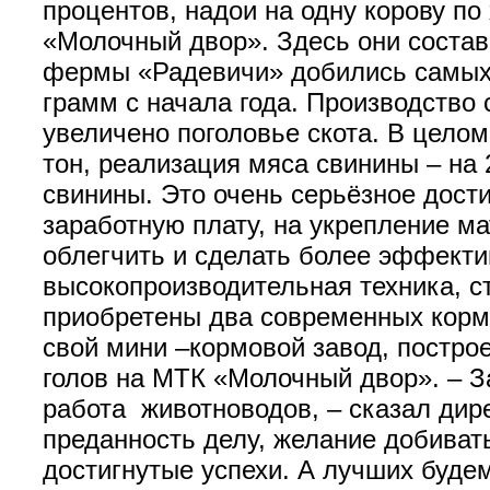
процентов, надои на одну корову п
«Молочный двор». Здесь они соста
фермы «Радевичи» добились самых 
грамм с начала года. Производство
увеличено поголовье скота. В цело
тон, реализация мяса свинины – на 
свинины. Это очень серьёзное дости
заработную плату, на укрепление ма
облегчить и сделать более эффекти
высокопроизводительная техника, с
приобретены два современных корм
свой мини –кормовой завод, постро
голов на МТК «Молочный двор». – 
работа животноводов, – сказал дир
преданность делу, желание добиват
достигнутые успехи. А лучших буде