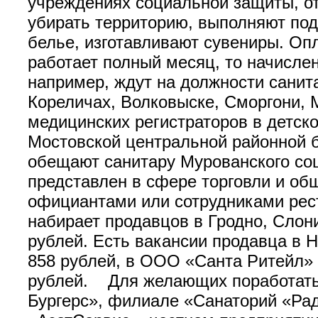
учреждениях социальной защиты, от
убирать территорию, выполняют по
белье, изготавливают сувениры. Опл
работает полный месяц, то начисле
например, ждут на должности санит
Кореличах, Волковыске, Сморгони, М
медицинских регистраторов в детско
Мостовской центральной районной б
обещают санитару Мурованского со
представлен в сфере торговли и об
официантами или сотрудниками рест
набирает продавцов в Гродно, Слони
рублей. Есть вакансии продавца в 
858 рублей, в ООО «Санта Ритейл» 
рублей. Для желающих поработать
Бургерс», филиале «Санаторий «Ра