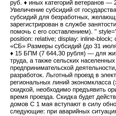
руб. ♦ иных категорий ветеранов — 
Увеличение субсидий от государств
субсидий для безработных, желающи
зарегистрирован в службе занятости
помочь с его составлением). " style="bo
position: relative; display: inline-bl
«СБ» Размеры субсидий (до 31 июля 
♦ 15 БПМ (7 644,30 рубля) — для ж
труда, а также сельских населенных
предпринимательской деятельности,
разработок. Льготный проезд в элек
региональных линий экономкласса (э
скидкой, необходимо предъявить ори
время проезда. Скидка будет дейст
домов С 1 мая вступают в силу об
следующие: при аварийных ситуация