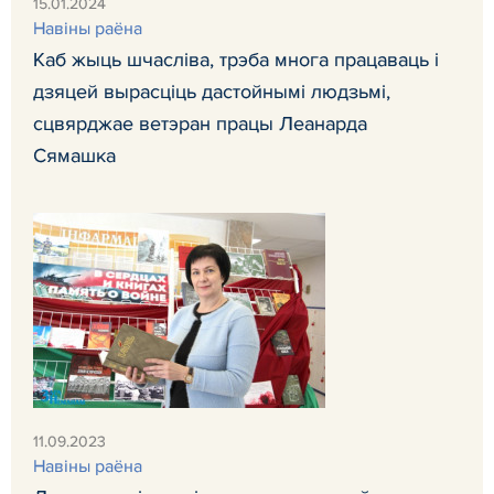
15.01.2024
Навiны раёна
Каб жыць шчасліва, трэба многа працаваць і
дзяцей вырасціць дастойнымі людзьмі,
сцвярджае ветэран працы Леанарда
Сямашка
11.09.2023
Навiны раёна