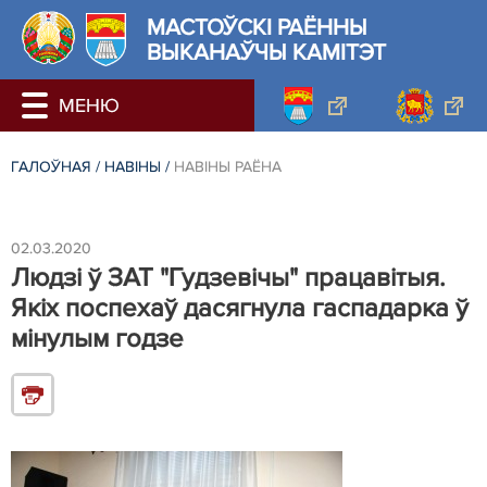
МАСТОЎСКI РАЁННЫ
ВЫКАНАЎЧЫ КАМІТЭТ
ГАЛОЎНАЯ
/
НАВIНЫ
/
НАВIНЫ РАЁНА
02.03.2020
Людзі ў ЗАТ "Гудзевічы" працавітыя.
Якіх поспехаў дасягнула гаспадарка ў
мінулым годзе