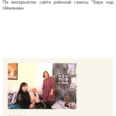
Па матэрыялах сайта раённай газеты "Зара над
Нёманам»