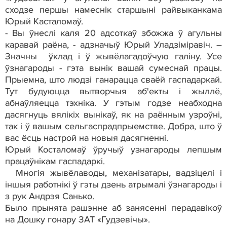
сходзе першы намеснік старшыні райвыканкама
Юрый Касталомаў.
- Вы ўнеслі каля 20 адсоткаў збожжа ў агульны
каравай раёна, - адзначыў Юрый Уладзіміравіч. –
Значны ўклад і ў жывёлагадоўчую галіну. Усе
ўзнагароды - гэта вынік вашай сумеснай працы.
Прыемна, што людзі ганарацца сваёй гаспадаркай.
Тут будуюцца вытворчыя аб'екты і жыллё,
абнаўляецца тэхніка. У гэтым годзе неабходна
дасягнуць вялікіх вынікаў, як на раённым узроўні,
так і ў вашым сельгаспрадпрыемстве. Добра, што ў
вас ёсць настрой на новыя дасягненні.
Юрый Косталомаў ўручыў узнагароды лепшым
працаўнікам гаспадаркі.
Многія жывёлаводы, механізатары, вадзіцелі і
іншыя работнікі ў гэты дзень атрымалі ўзнагароды і
з рук Андрэя Санько.
Было прынята рашэнне аб занясенні перадавікоў
на Дошку гонару ЗАТ «Гудзевічы».