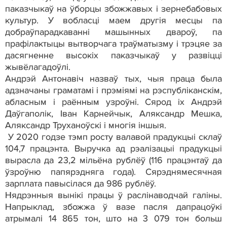
паказчыкаў на ўборцы збожжавых і зернебабовых
культур. У вобласці маем другія месцы па
добраўпарадкаванні машынных двароў, па
прафілактыцы вытворчага траўматызму і трэцяе за
дасягненне высокіх паказчыкаў у развіцці
жывёлагадоўлі.
Андрэй Антонавіч назваў тых, чыя праца была
адзначаны граматамі і прэміямі на рэспубліканскім,
абласным і раённым узроўні. Сярод іх Андрэй
Даўгаполік, Іван Карнейчык, Аляксандр Мешка,
Аляксандр Труханоўскі і многія іншыя.
У 2020 годзе тэмп росту валавой прадукцыі склаў
104,7 працэнта. Выручка ад рэалізацыі прадукцыі
вырасла да 23,2 мільёна рублёў (116 працэнтаў да
ўзроўню папярэдняга года). Сярэднямесячная
зарплата павысілася да 986 рублёў.
Нядрэнныя вынікі працы ў раслінаводчай галіны.
Напрыклад, збожжа ў вазе пасля дапрацоўкі
атрымалі 14 865 тон, што на 3 079 тон больш