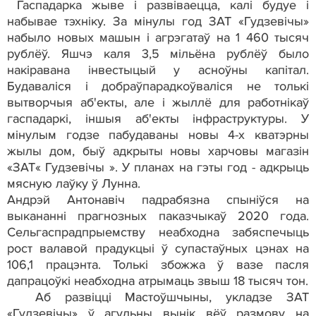
Гаспадарка жыве і развіваецца, калі будуе і
набывае тэхніку. За мінулы год ЗАТ «Гудзевічы»
набыло новых машын і агрэгатаў на 1 460 тысяч
рублёў. Яшчэ каля 3,5 мільёна рублёў было
накіравана інвестыцый у асноўны капітал.
Будаваліся і добраўпарадкоўваліся не толькі
вытворчыя аб'екты, але і жыллё для работнікаў
гаспадаркі, іншыя аб'екты інфраструктуры. У
мінулым годзе пабудаваны новы 4-х кватэрны
жылы дом, быў адкрыты новы харчовы магазін
«ЗАТ« Гудзевічы ». У планах на гэты год - адкрыць
мясную лаўку ў Лунна.
Андрэй Антонавіч падрабязна спыніўся на
выкананні прагнозных паказчыкаў 2020 года.
Сельгаспрадпрыемству неабходна забяспечыць
рост валавой прадукцыі ў супастаўных цэнах на
106,1 працэнта. Толькі збожжа ў вазе пасля
дапрацоўкі неабходна атрымаць звыш 18 тысяч тон.
Аб развіцці Мастоўшчыны, укладзе ЗАТ
«Гудзевічы» ў агульны вынік вёў размову на