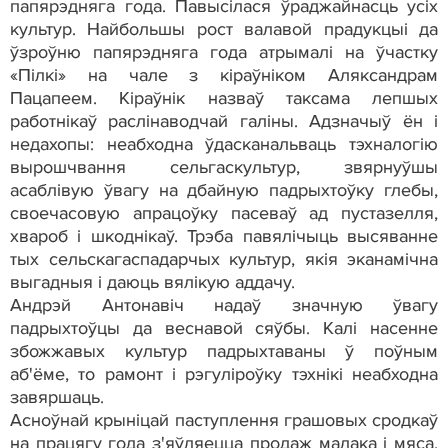
папярэдняга года. Павысілася ўраджайнасць усіх
культур. Найбольшы рост валавой прадукцыі да
ўзроўню папярэдняга года атрымалі на ўчастку
«Пілкі» на чале з кіраўніком Аляксандрам
Пацапеем. Кіраўнік назваў таксама лепшых
работнікаў раслінаводчай галіны. Адзначыў ён і
недахопы: неабходна ўдасканальваць тэхналогію
вырошчвання сельгаскультур, звярнуўшы
асаблівую ўвагу на дбайную падрыхтоўку глебы,
своечасовую апрацоўку пасеваў ад пустазелля,
хвароб і шкоднікаў. Трэба павялічыць высяванне
тых сельскагаспадарчых культур, якія эканамічна
выгадныя і даюць вялікую аддачу.
Андрэй Антонавіч надаў значную ўвагу
падрыхтоўцы да веснавой сяўбы. Калі насенне
збожжавых культур падрыхтаваны ў поўным
аб'ёме, то рамонт і рэгуліроўку тэхнікі неабходна
завяршаць.
Асноўнай крыніцай паступлення грашовых сродкаў
на працягу года з'яўляецца продаж малака і мяса.