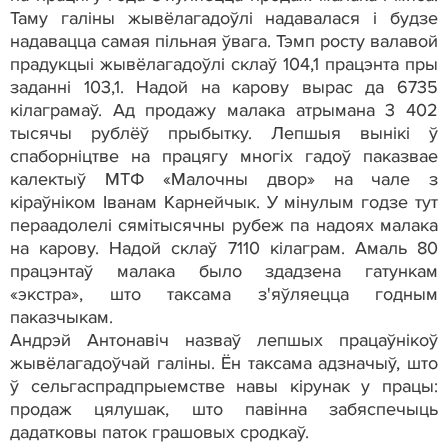
Таму галіны жывёлагадоўлі надавалася і будзе
надавацца самая пільная ўвага. Тэмп росту валавой
прадукцыі жывёлагадоўлі склаў 104,1 працэнта пры
заданні 103,1. Надой на карову вырас да 6735
кілаграмаў. Ад продажу малака атрымана 3 402
тысячы рублёў прыбытку. Лепшыя вынікі ў
спаборніцтве на працягу многіх гадоў паказвае
калектыў МТФ «Малочны двор» на чале з
кіраўніком Іванам Карнейчык. У мінулым годзе тут
пераадолелі сямітысячны рубеж па надоях малака
на карову. Надой склаў 7110 кілаграм. Амаль 80
працэнтаў малака было здадзена гатункам
«экстра», што таксама з'яўляецца годным
паказчыкам.
Андрэй Антонавіч назваў лепшых працаўнікоў
жывёлагадоўчай галіны. Ён таксама адзначыў, што
ў сельгаспрадпрыемстве навы кірунак у працы:
продаж цялушак, што павінна забяспечыць
дадатковы паток грашовых сродкаў.