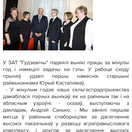
У ЗАТ "Гудзевічы" падвялі вынікі працы за мінулы
год і намецілі задачы на гэты. У рабоце сходу
прыняў удзел першы намеснік старшыні
райвыканкама Юрый Касталомаў.
- У мінулым годзе наша сельгаспрадпрыемства
дамабілася пэўных вынікаў як на раённым так і на
абласным узроўні. - сказаў, выступаючы з
дакладам, Андрэй Санько. - Мы занялі першае
месца ў раённым спаборніцтве за дасягненне
высокіх паказчыкаў у развіцці аграпрамысловага
комплексу, і другое за дасягненне высокіх