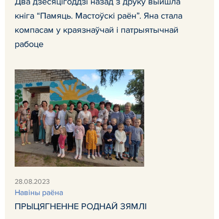
Два дзесяцігоддзі назад з друку выйшла
кніга “Памяць. Мастоўскі раён”. Яна стала
компасам у краязнаўчай і патрыятычнай
рабоце
28.08.2023
Навiны раёна
ПРЫЦЯГНЕННЕ РОДНАЙ ЗЯМЛІ